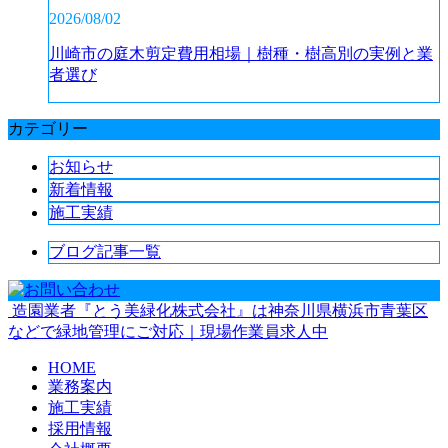
2026/08/02
川崎市の庭木剪定費用相場｜樹種・樹高別の実例と業
者選び
カテゴリー
お知らせ
新着情報
施工実績
ブログ記事一覧
造園業者『とう美緑化株式会社』は神奈川県横浜市青葉区
などで緑地管理にご対応｜現場作業員求人中
HOME
業務案内
施工実績
採用情報