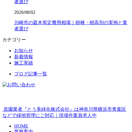
者選び
2026/08/02
川崎市の庭木剪定費用相場｜樹種・樹高別の実例と業
者選び
カテゴリー
お知らせ
新着情報
施工実績
ブログ記事一覧
造園業者『とう美緑化株式会社』は神奈川県横浜市青葉区
などで緑地管理にご対応｜現場作業員求人中
HOME
業務案内