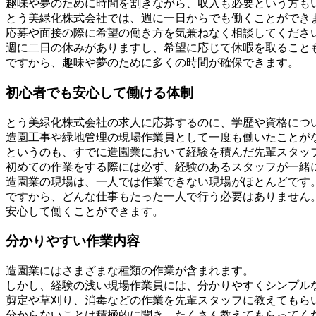
趣味や夢のために時間を割きながら、収入も必要という方も
とう美緑化株式会社では、週に一日からでも働くことができ
応募や面接の際に希望の働き方を気兼ねなく相談してくださ
週に二日の休みがありますし、希望に応じて休暇を取ること
ですから、趣味や夢のために多くの時間が確保できます。
初心者でも安心して働ける体制
とう美緑化株式会社の求人に応募するのに、学歴や資格につ
造園工事や緑地管理の現場作業員として一度も働いたことが
というのも、すでに造園業において経験を積んだ先輩スタッ
初めての作業をする際には必ず、経験のあるスタッフが一緒
造園業の現場は、一人では作業できない現場がほとんどです
ですから、どんな仕事もたった一人で行う必要はありません
安心して働くことができます。
分かりやすい作業内容
造園業にはさまざまな種類の作業が含まれます。
しかし、経験の浅い現場作業員には、分かりやすくシンプル
剪定や草刈り、消毒などの作業を先輩スタッフに教えてもら
分からないことは積極的に聞き、たくさん教えてもらってく