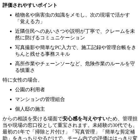
評価されやすいポイント
植物名や病害虫の知識をメモし、次の現場で活かす
「覚える力」
近隣住民へのあいさつや説明が丁寧で、クレームを未
然に防げるコミュニケーション
写真撮影や簡単なPC入力で、施工記録や管理台帳をき
ちんと残せる事務スキル
高所作業やチェーンソーなど、危険作業のルールを守
る慎重さ
特に女性の場合、
公園の利用者
マンションの管理組合
個人邸の施主
からの相談を受ける場面で
安心感を与えやすい
ため、管理担
当や現場の窓口役として重宝されます。未経験の30代でも、
最初の1年で「掃除と片付け」「写真管理」「簡単な剪定補
助」をきっちりやるだけで、チーム内での評価ははっきり変