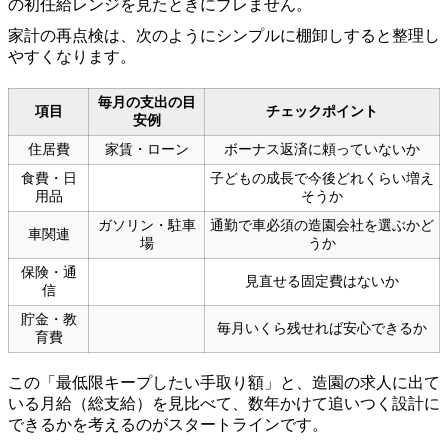
の初任給レンジを見たときにブレません。
家計の再点検は、次のようにシンプルに棚卸しすると整理し
やすくなります。
毎月の支出の目
項目
チェックポイント
安例
住居費
家賃・ローン
ボーナス返済に頼っていないか
食費・日
子どもの成長で今後どれくらい増え
用品
そうか
ガソリン・駐車
通勤で車必須の造園会社を選ぶかど
車関連
場
うか
保険・通
見直せる固定費はないか
信
貯金・教
毎月いくら残せれば安心できるか
育費
この「最低限キープしたい手取り額」と、造園の求人に出て
いる月給（総支給）を見比べて、数年かけて追いつく設計に
できるかを考えるのがスタートラインです。