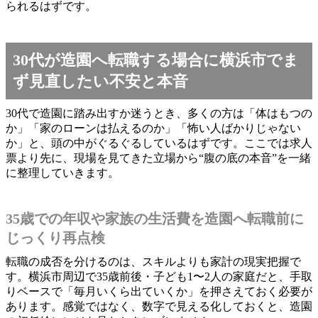
られるはずです。
30代が造園へ転職する場合に横浜市でま
ず見直したい不安と本音
30代で造園に踏み出すか迷うとき、多くの方は「体はもつの
か」「家のローンは払えるのか」「怖い人ばかりじゃない
か」と、頭の中がぐるぐるしているはずです。ここでは求人
票より先に、現場を見てきた立場から“腹の底の本音”を一緒
に整理していきます。
35歳での年収や家族の生活費を造園へ転職前に
じっくり再点検
転職の成否を分けるのは、スキルよりも家計の現実把握で
す。横浜市周辺で35歳前後・子ども1〜2人の家庭だと、手取
りベースで「毎月いくら出ていくか」を押さえておく必要が
あります。感覚ではなく、数字で見える化しておくと、造園