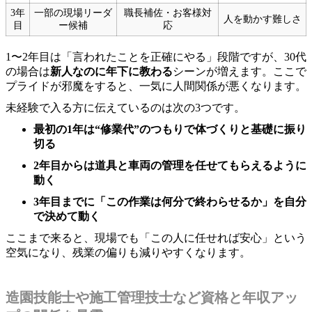
3年
一部の現場リーダ
職長補佐・お客様対
人を動かす難しさ
目
ー候補
応
1〜2年目は「言われたことを正確にやる」段階ですが、30代
の場合は
新人なのに年下に教わる
シーンが増えます。ここで
プライドが邪魔をすると、一気に人間関係が悪くなります。
未経験で入る方に伝えているのは次の3つです。
最初の1年は“修業代”のつもりで体づくりと基礎に振り
切る
2年目からは道具と車両の管理を任せてもらえるように
動く
3年目までに「この作業は何分で終わらせるか」を自分
で決めて動く
ここまで来ると、現場でも「この人に任せれば安心」という
空気になり、残業の偏りも減りやすくなります。
造園技能士や施工管理技士など資格と年収アッ