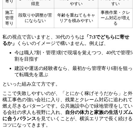
寄り
得意
やすい
すい
施工
事務作業・クレ
段取りや調整が苦
年齢を重ねてもキャ
管理
ーム対応が増え
にならない
リアを積みやすい
寄り
る
私の視点で言いますと、30代のうちは
「7:3でどちらに寄せ
るか」
くらいのイメージで構いません。例えば、
今は職人7割・管理3割で現場を覚えつつ、40代で管理5
割を目指す
建設や運送の経験者なら、最初から管理寄り6割を狙っ
て転職先を選ぶ
といった組み立て方です。
ここで失敗しやすいのが、「とにかく稼げそうだから」と外
構工事色の強い会社に入り、残業とクレーム対応に追われて
燃え尽きるパターンです。公共施設中心で緑地管理をしてい
る会社の求人も視野に入れ、
自分の体力と家族の生活リズム
に合うバランス
を見ていくことが、横浜エリアで長く続ける
コツになってきます。