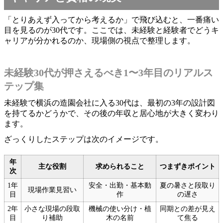
「とりあえず入ってから考えるか」で飛び込むと、一番痛い
目を見るのが30代です。ここでは、未経験と経験者でどうキ
ャリアが分かれるのか、現場側の視点で整理します。
未経験30代が押さえるべき1〜3年目のリアルス
テップ集
未経験で横浜の造園会社に入る30代は、最初の3年の設計図
を持てるかどうかで、その後の年収と居心地が大きく変わり
ます。
ざっくりしたステップは次のイメージです。
年
主な役割
求められること
つまずきポイント
次
1年
安全・出勤・基本動
夏の暑さと段取り
現場作業見習い
目
作
の遅さ
2年
小さな現場の段取
機械の使い分け・植
同期との差が見え
目
り補助
木の名前
て焦る