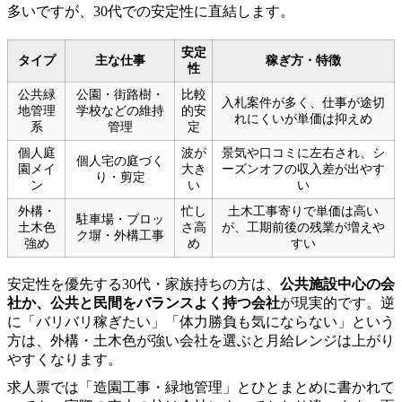
多いですが、30代での安定性に直結します。
安定
タイプ
主な仕事
稼ぎ方・特徴
性
公共緑
公園・街路樹・
比較
入札案件が多く、仕事が途切
地管理
学校などの維持
的安
れにくいが単価は抑えめ
系
管理
定
個人庭
波が
景気や口コミに左右され、シ
個人宅の庭づく
園メイ
大き
ーズンオフの収入差が出やす
り・剪定
ン
い
い
外構・
忙し
土木工事寄りで単価は高い
駐車場・ブロッ
土木色
さ高
が、工期前後の残業が増えや
ク塀・外構工事
強め
め
すい
安定性を優先する30代・家族持ちの方は、
公共施設中心の会
社か、公共と民間をバランスよく持つ会社
が現実的です。逆
に「バリバリ稼ぎたい」「体力勝負も気にならない」という
方は、外構・土木色が強い会社を選ぶと月給レンジは上がり
やすくなります。
求人票では「造園工事・緑地管理」とひとまとめに書かれて