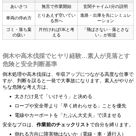
あいさつ
無言で作業開始
玄関チャイム1分の説明
とりあえず空いてい
進路・出庫を先にシミュレ
車両の停め方
る所へ
ーション
ゴミ・落ち葉
片付ければOKと考
「飛ばさない・落とさな
の扱い
える
い」が前提
倒木や高木伐採でヒヤリ経験…素人が見落とす
危険と安全判断基準
倒木処理や高木伐採は、年収アップにつながる高度な仕事で
すが、判断を誤ると一発で大事故になります。素人がやりが
ちな危険な考え方は、
太さだけ見て「いけそう」と決める
ロープや安全帯より「早く終わらせる」ことを優先
電線やカーポートを「たぶん大丈夫」で済ませる
安全なプロは、
作業前のチェックリスト
で自分を縛ります。
倒れる方向に障害物はないか（電線・車・通行人）