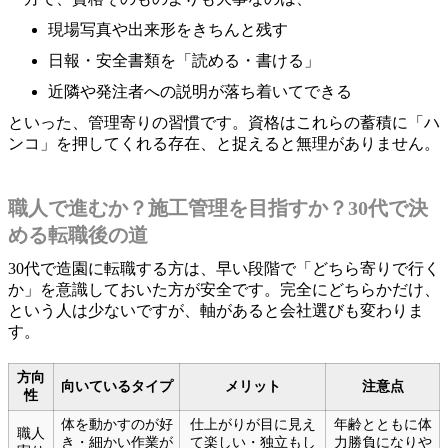
現場写真や出来形をきちんと残す
日報・安全書類を「読める・書ける」
近隣や発注者への説明が落ち着いてできる
といった、管理寄りの習慣です。資格はこれらの蓄積に「ハ
ンコ」を押してくれる存在、と捉えると無理がありません。
職人で進むか？施工管理を目指すか？30代で決
める転職後の道
30代で造園に転職する方は、早い段階で「どちら寄りで行く
か」を意識しておいた方が安全です。完全にどちらかだけ、
という人は少ないですが、軸があると会社選びも変わりま
す。
方向
向いているタイプ
メリット
注意点
性
体を動かすのが好
仕上がりが目に見え
年齢とともに体
職人
き・細かい作業が
て楽しい・独立もし
力勝負になりや