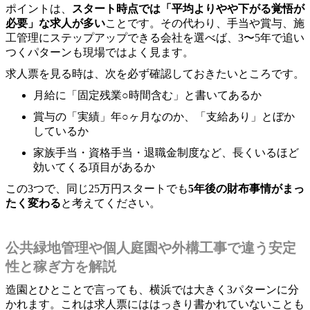
ポイントは、
スタート時点では「平均よりやや下がる覚悟が
必要」な求人が多い
ことです。その代わり、手当や賞与、施
工管理にステップアップできる会社を選べば、3〜5年で追い
つくパターンも現場ではよく見ます。
求人票を見る時は、次を必ず確認しておきたいところです。
月給に「固定残業○時間含む」と書いてあるか
賞与の「実績」年○ヶ月なのか、「支給あり」とぼか
しているか
家族手当・資格手当・退職金制度など、長くいるほど
効いてくる項目があるか
この3つで、同じ25万円スタートでも
5年後の財布事情がまっ
たく変わる
と考えてください。
公共緑地管理や個人庭園や外構工事で違う安定
性と稼ぎ方を解説
造園とひとことで言っても、横浜では大きく3パターンに分
かれます。これは求人票にははっきり書かれていないことも