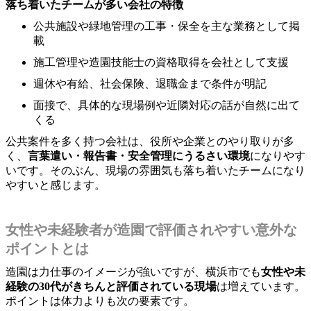
落ち着いたチームが多い会社の特徴
公共施設や緑地管理の工事・保全を主な業務として掲
載
施工管理や造園技能士の資格取得を会社として支援
週休や有給、社会保険、退職金まで条件が明記
面接で、具体的な現場例や近隣対応の話が自然に出て
くる
公共案件を多く持つ会社は、役所や企業とのやり取りが多
く、
言葉遣い・報告書・安全管理にうるさい環境
になりやす
いです。そのぶん、現場の雰囲気も落ち着いたチームになり
やすいと感じます。
女性や未経験者が造園で評価されやすい意外な
ポイントとは
造園は力仕事のイメージが強いですが、横浜市でも
女性や未
経験の30代がきちんと評価されている現場
は増えています。
ポイントは体力よりも次の要素です。