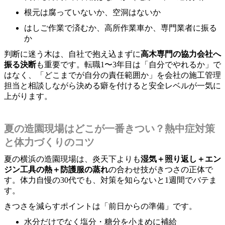
根元は腐っていないか、空洞はないか
はしご作業で済むか、高所作業車か、専門業者に振る
か
判断に迷う木は、自社で抱え込まずに
高木専門の協力会社へ
振る決断
も重要です。転職1〜3年目は「自分でやれるか」で
はなく、「どこまでが自分の責任範囲か」を会社の施工管理
担当と相談しながら決める癖を付けると安全レベルが一気に
上がります。
夏の造園現場はどこが一番きつい？熱中症対策
と体力づくりのコツ
夏の横浜の造園現場は、炎天下よりも
湿気＋照り返し＋エン
ジン工具の熱＋防護服の蒸れ
の合わせ技がきつさの正体で
す。体力自慢の30代でも、対策を知らないと1週間でバテま
す。
きつさを減らすポイントは「前日からの準備」です。
水分だけでなく塩分・糖分を小まめに補給