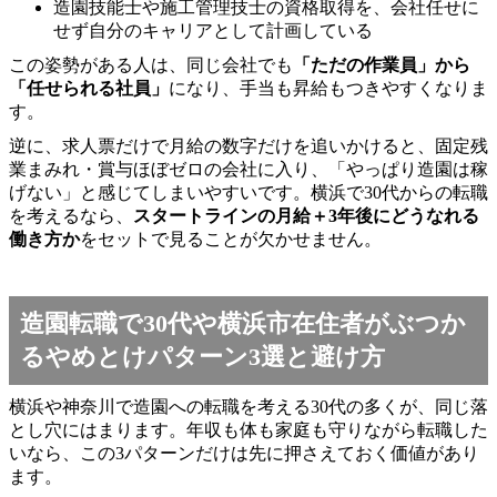
造園技能士や施工管理技士の資格取得を、会社任せに
せず自分のキャリアとして計画している
この姿勢がある人は、同じ会社でも
「ただの作業員」から
「任せられる社員」
になり、手当も昇給もつきやすくなりま
す。
逆に、求人票だけで月給の数字だけを追いかけると、固定残
業まみれ・賞与ほぼゼロの会社に入り、「やっぱり造園は稼
げない」と感じてしまいやすいです。横浜で30代からの転職
を考えるなら、
スタートラインの月給＋3年後にどうなれる
働き方か
をセットで見ることが欠かせません。
造園転職で30代や横浜市在住者がぶつか
るやめとけパターン3選と避け方
横浜や神奈川で造園への転職を考える30代の多くが、同じ落
とし穴にはまります。年収も体も家庭も守りながら転職した
いなら、この3パターンだけは先に押さえておく価値があり
ます。