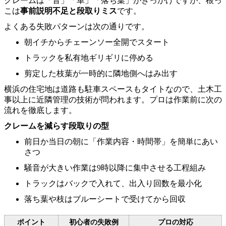
クレームは「音」「車」「落ち葉」がきっかけですが、根っ
こは
事前説明不足と段取りミス
です。
よくある失敗パターンは次の通りです。
朝イチからチェーンソー全開でスタート
トラックを私有地ギリギリに停める
剪定した枝葉が一時的に隣地側へはみ出す
横浜の住宅地は道路も駐車スペースもタイトなので、土木工
事以上に近隣管理の技術が問われます。プロは作業前に次の
流れを徹底します。
クレームを減らす段取りの型
前日か当日の朝に「作業内容・時間帯」を簡単にあい
さつ
騒音が大きい作業は9時以降に集中させる工程組み
トラックはバックで入れて、出入り回数を最小化
落ち葉や枝はブルーシートで受けてから回収
ポイント
初心者の失敗例
プロの対応