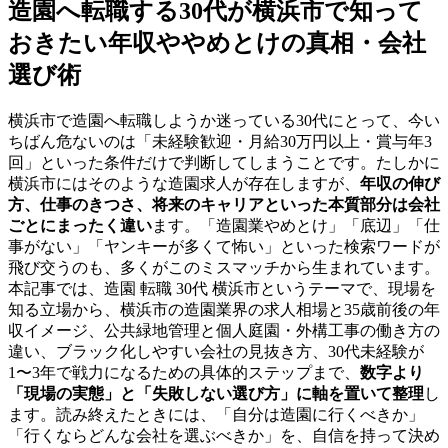
造園へ転職する30代が横浜市で知って
おきたい年収ややめとけの真相・会社
選び術
横浜市で造園へ転職しようか迷っている30代にとって、今い
ちばん危ないのは「未経験歓迎・月給30万円以上・賞与年3
回」といった条件だけで判断してしまうことです。たしかに
横浜市にはそのような造園求人が存在しますが、
年収の伸び
方、仕事のきつさ、将来のキャリアといった本質部分は会社
ごとにまったく違い
ます。「造園業やめとけ」「底辺」「仕
事がない」「ヤンキーが多くて怖い」といった検索ワードが
飛び交うのも、多くがこのミスマッチから生まれています。
本記事では、造園 転職 30代 横浜市というテーマで、現場を
知る立場から、横浜市の造園業界の求人相場と35歳前後の年
収イメージ、公共緑地管理と個人庭園・外構工事の働き方の
違い、ブラック化しやすい会社の見抜き方、30代未経験が
1〜3年で戦力になるための具体的ステップまで、
数字より
「現場の実態」と「失敗しない選び方」に軸を置いて整理
し
ます。読み終えたときには、「自分は造園に行くべきか」
「行くならどんな会社を選ぶべきか」を、自信を持って決め