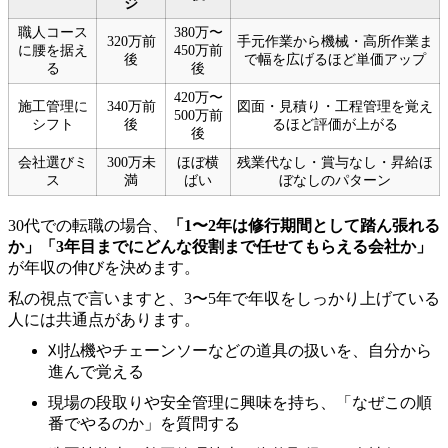
ジ
職人コース
380万〜
320万前
手元作業から機械・高所作業ま
に腰を据え
450万前
後
で幅を広げるほど単価アップ
る
後
420万〜
施工管理に
340万前
図面・見積り・工程管理を覚え
500万前
シフト
後
るほど評価が上がる
後
会社選びミ
300万未
ほぼ横
残業代なし・賞与なし・昇給ほ
ス
満
ばい
ぼなしのパターン
30代での転職の場合、
「1〜2年は修行期間として踏ん張れる
か」「3年目までにどんな役割まで任せてもらえる会社か」
が年収の伸びを決めます。
私の視点で言いますと、3〜5年で年収をしっかり上げている
人には共通点があります。
刈払機やチェーンソーなどの道具の扱いを、自分から
進んで覚える
現場の段取りや安全管理に興味を持ち、「なぜこの順
番でやるのか」を質問する