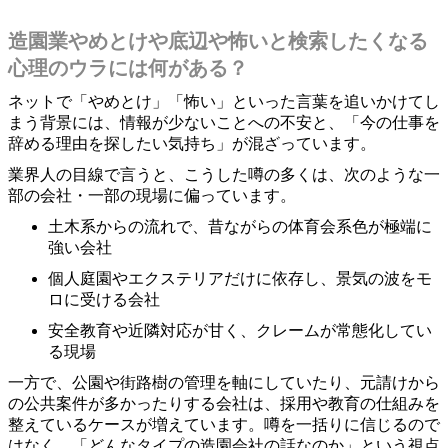
造園業やめとけや底辺や怖いと検索したくなる
心理のウラには何がある？
ネットで「やめとけ」「怖い」といった言葉を追いかけてし
まう背景には、情報が少ないことへの不安と、「今の仕事を
辞める理由を探したい気持ち」が混ざっています。
業界人の目線で言うと、こうした噂の多くは、次のような一
部の会社・一部の現場に偏っています。
土木系からの流れで、昔ながらの体育会系色が極端に
強い会社
個人庭園やエクステリアだけに依存し、景気の波をモ
ロに受ける会社
安全教育や近隣対応が甘く、クレームが常態化してい
る現場
一方で、公園や街路樹の管理を軸にしていたり、元請けから
の公共案件が多かったりする会社は、採用や教育の仕組みを
整えているケースが増えています。噂を一括りに信じるので
はなく、「どんなタイプの造園会社の話なのか」という視点