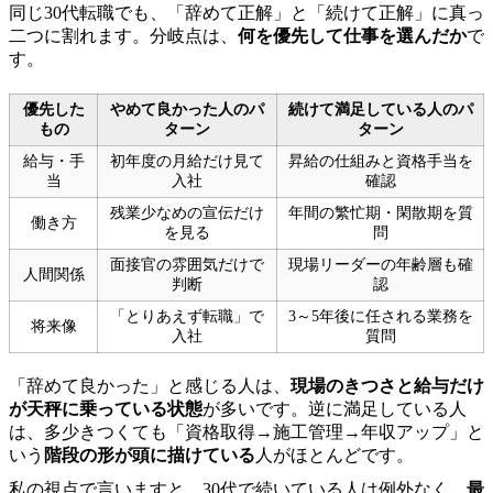
同じ30代転職でも、「辞めて正解」と「続けて正解」に真っ
二つに割れます。分岐点は、
何を優先して仕事を選んだか
で
す。
優先した
やめて良かった人のパ
続けて満足している人のパ
もの
ターン
ターン
給与・手
初年度の月給だけ見て
昇給の仕組みと資格手当を
当
入社
確認
残業少なめの宣伝だけ
年間の繁忙期・閑散期を質
働き方
を見る
問
面接官の雰囲気だけで
現場リーダーの年齢層も確
人間関係
判断
認
「とりあえず転職」で
3～5年後に任される業務を
将来像
入社
質問
「辞めて良かった」と感じる人は、
現場のきつさと給与だけ
が天秤に乗っている状態
が多いです。逆に満足している人
は、多少きつくても「資格取得→施工管理→年収アップ」と
いう
階段の形が頭に描けている
人がほとんどです。
私の視点で言いますと、30代で続いている人は例外なく、
最