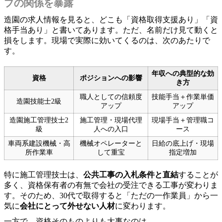
プの関係を暴露
造園の求人情報を見ると、どこも「資格取得支援あり」「資
格手当あり」と書いてあります。ただ、名前だけ見て動くと
損をします。現場で実際に効いてくるのは、次のあたりで
す。
年収への典型的な効
資格
ポジションへの影響
き方
職人としての信頼度
技能手当＋作業単価
造園技能士2級
アップ
アップ
造園施工管理技士2
施工管理・現場代理
現場手当＋管理職コ
級
人への入口
ース
車両系建設機械・高
機械オペレーターと
日給の底上げ・現場
所作業車
して重宝
指定増加
特に施工管理技士は、
公共工事の入札条件と直結
することが
多く、資格保有者の有無で会社の受注できる工事が変わりま
す。そのため、30代で取得すると「ただの一作業員」から一
気に
会社にとって外せない人材
に変わります。
一方で、資格そのものよりも大事なのは、