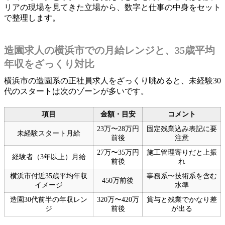
リアの現場を見てきた立場から、数字と仕事の中身をセット
で整理します。
造園求人の横浜市での月給レンジと、35歳平均
年収をざっくり対比
横浜市の造園系の正社員求人をざっくり眺めると、未経験30
代のスタートは次のゾーンが多いです。
項目
金額・目安
コメント
23万〜28万円
固定残業込み表記に要
未経験スタート月給
前後
注意
27万〜35万円
施工管理寄りだと上振
経験者（3年以上）月給
前後
れ
横浜市付近35歳平均年収
事務系〜技術系を含む
450万前後
イメージ
水準
造園30代前半の年収レン
320万〜420万
賞与と残業でかなり差
ジ
前後
が出る