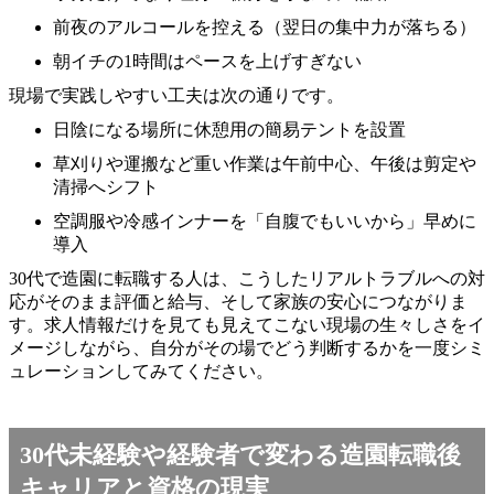
前夜のアルコールを控える（翌日の集中力が落ちる）
朝イチの1時間はペースを上げすぎない
現場で実践しやすい工夫は次の通りです。
日陰になる場所に休憩用の簡易テントを設置
草刈りや運搬など重い作業は午前中心、午後は剪定や
清掃へシフト
空調服や冷感インナーを「自腹でもいいから」早めに
導入
30代で造園に転職する人は、こうしたリアルトラブルへの対
応がそのまま評価と給与、そして家族の安心につながりま
す。求人情報だけを見ても見えてこない現場の生々しさをイ
メージしながら、自分がその場でどう判断するかを一度シミ
ュレーションしてみてください。
30代未経験や経験者で変わる造園転職後
キャリアと資格の現実