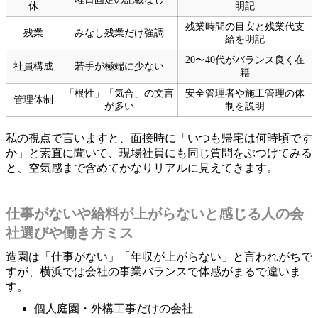
休
明記
残業時間の目安と残業代支
残業
みなし残業だけ強調
給を明記
20〜40代がバランス良く在
社員構成
若手が極端に少ない
籍
「根性」「気合」の文言
安全管理者や施工管理の体
管理体制
が多い
制を説明
私の視点で言いますと、面接時に「いつも帰宅は何時頃です
か」と素直に聞いて、現場社員にも同じ質問をぶつけてみる
と、空気感まで含めてかなりリアルに見えてきます。
仕事がないや給料が上がらないと感じる人の会
社選びや働き方ミス
造園は「仕事がない」「年収が上がらない」と言われがちで
すが、横浜では会社の事業バランスで体感がまるで違いま
す。
個人庭園・外構工事だけの会社