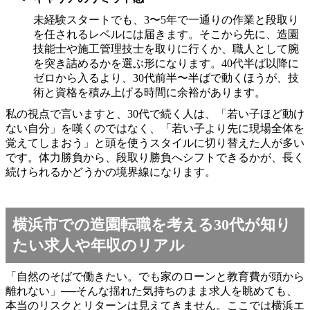
未経験スタートでも、3〜5年で一通りの作業と段取り
を任されるレベルには届きます。そこから先に、造園
技能士や施工管理技士を取りに行くか、職人として腕
を突き詰めるかを選ぶ形になります。40代半ば以降に
ゼロから入るより、30代前半〜半ばで動くほうが、技
術と資格を積み上げる時間に余裕があります。
私の視点で言いますと、30代で続く人は、「若い子ほど動け
ない自分」を嘆くのではなく、「若い子より先に現場全体を
覚えてしまおう」と頭を使うスタイルに切り替えた人が多い
です。体力勝負から、段取り勝負へシフトできるかが、長く
続けられるかどうかの境界線になります。
横浜市での造園転職を考える30代が知り
たい求人や年収のリアル
「自然のそばで働きたい。でも家のローンと教育費が頭から
離れない」──そんな揺れた気持ちのまま求人を眺めても、
本当のリスクとリターンは見えてきません。ここでは横浜エ