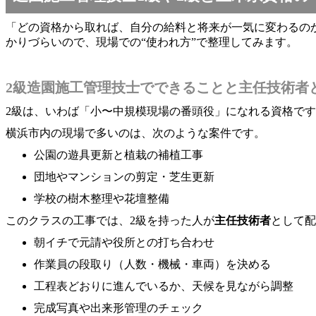
「どの資格から取れば、自分の給料と将来が一気に変わるの
かりづらいので、現場での“使われ方”で整理してみます。
2級造園施工管理技士でできることと主任技術者
2級は、いわば「小〜中規模現場の番頭役」になれる資格で
横浜市内の現場で多いのは、次のような案件です。
公園の遊具更新と植栽の補植工事
団地やマンションの剪定・芝生更新
学校の樹木整理や花壇整備
このクラスの工事では、2級を持った人が
主任技術者
として配
朝イチで元請や役所との打ち合わせ
作業員の段取り（人数・機械・車両）を決める
工程表どおりに進んでいるか、天候を見ながら調整
完成写真や出来形管理のチェック