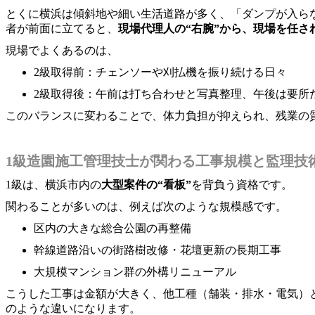
とくに横浜は傾斜地や細い生活道路が多く、「ダンプが入ら
者が前面に立てると、
現場代理人の“右腕”から、現場を任さ
現場でよくあるのは、
2級取得前：チェンソーや刈払機を振り続ける日々
2級取得後：午前は打ち合わせと写真整理、午後は要所
このバランスに変わることで、体力負担が抑えられ、残業の
1級造園施工管理技士が関わる工事規模と監理技
1級は、横浜市内の
大型案件の“看板”
を背負う資格です。
関わることが多いのは、例えば次のような規模感です。
区内の大きな総合公園の再整備
幹線道路沿いの街路樹改修・花壇更新の長期工事
大規模マンション群の外構リニューアル
こうした工事は金額が大きく、他工種（舗装・排水・電気）
のような違いになります。