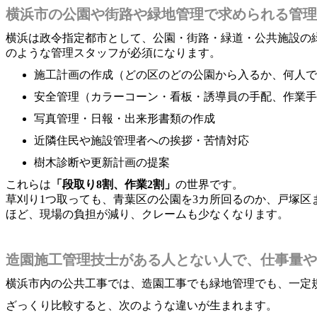
横浜市の公園や街路や緑地管理で求められる管理
横浜は政令指定都市として、公園・街路・緑道・公共施設の
のような管理スタッフが必須になります。
施工計画の作成（どの区のどの公園から入るか、何人で
安全管理（カラーコーン・看板・誘導員の手配、作業手
写真管理・日報・出来形書類の作成
近隣住民や施設管理者への挨拶・苦情対応
樹木診断や更新計画の提案
これらは
「段取り8割、作業2割」
の世界です。
草刈り1つ取っても、青葉区の公園を3カ所回るのか、戸塚
ほど、現場の負担が減り、クレームも少なくなります。
造園施工管理技士がある人とない人で、仕事量や
横浜市内の公共工事では、造園工事でも緑地管理でも、一定
ざっくり比較すると、次のような違いが生まれます。