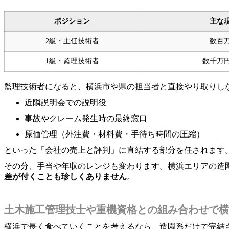
ポジション
主な
2級・主任技術者
数百
1級・監理技術者
数千万
監理技術者になると、横浜市や県の担当者と直接やり取りし
近隣説明会での説明役
事故やクレーム発生時の最終窓口
原価管理（外注費・材料費・手待ち時間の圧縮）
といった「会社の売上と評判」に直結する部分を任されます
その分、手当や年収のレンジも変わります。横浜エリアの造
差が付くことも珍しくありません
。
土木施工管理技士や重機資格との組み合わせで横
横浜で長く食べていくことを考えるなら、造園系だけで完結